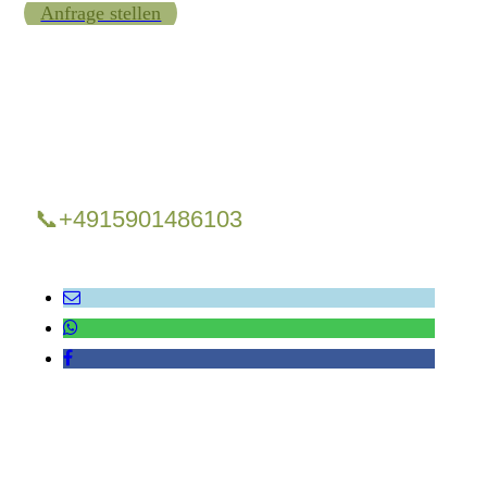
Anfrage stellen
📞+4915901486103