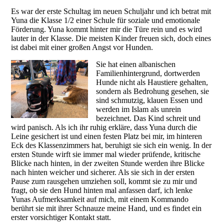
Es war der erste Schultag im neuen Schuljahr und ich betrat mit
Yuna die Klasse 1/2 einer Schule für soziale und emotionale
Förderung. Yuna kommt hinter mir die Türe rein und es wird
lauter in der Klasse. Die meisten Kinder freuen sich, doch eines
ist dabei mit einer großen Angst vor Hunden.
Sie hat einen albanischen
Familienhintergrund, dortwerden
Hunde nicht als Haustiere gehalten,
sondern als Bedrohung gesehen, sie
sind schmutzig, klauen Essen und
werden im Islam als unrein
bezeichnet. Das Kind schreit und
wird panisch. Als ich ihr ruhig erkläre, dass Yuna durch die
Leine gesichert ist und einen festen Platz bei mir, im hinteren
Eck des Klassenzimmers hat, beruhigt sie sich ein wenig. In der
ersten Stunde wirft sie immer mal wieder prüfende, kritische
Blicke nach hinten, in der zweiten Stunde werden ihre Blicke
nach hinten weicher und sicherer. Als sie sich in der ersten
Pause zum rausgehen umziehen soll, kommt sie zu mir und
fragt, ob sie den Hund hinten mal anfassen darf, ich lenke
Yunas Aufmerksamkeit auf mich, mit einem Kommando
berührt sie mit ihrer Schnauze meine Hand, und es findet ein
erster vorsichtiger Kontakt statt.