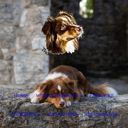
HOME
WIRKUNGSWEISEN
EINBLICKE
ANGEBOTE
EINSATZORTE
DAS SIND WIR