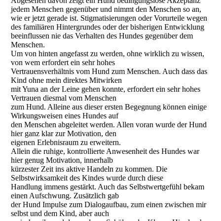
Abgesehen davon zeigt ein Hund bedingungslose Akzeptanz
jedem Menschen gegenüber und nimmt den Menschen so an,
wie er jetzt gerade ist. Stigmatisierungen oder Vorurteile wegen
des familiären Hintergrundes oder der bisherigen Entwicklung
beeinflussen nie das Verhalten des Hundes gegenüber dem
Menschen.
Um von hinten angefasst zu werden, ohne wirklich zu wissen,
von wem erfordert ein sehr hohes
Vertrauensverhältnis vom Hund zum Menschen. Auch dass das
Kind ohne mein direktes Mitwirken
mit Yuna an der Leine gehen konnte, erfordert ein sehr hohes
Vertrauen diesmal vom Menschen
zum Hund. Alleine aus dieser ersten Begegnung können einige
Wirkungsweisen eines Hundes auf
den Menschen abgeleitet werden. Allen voran wurde der Hund
hier ganz klar zur Motivation, den
eigenen Erlebnisraum zu erweitern.
Allein die ruhige, kontrollierte Anwesenheit des Hundes war
hier genug Motivation, innerhalb
kürzester Zeit ins aktive Handeln zu kommen. Die
Selbstwirksamkeit des Kindes wurde durch diese
Handlung immens gestärkt. Auch das Selbstwertgefühl bekam
einen Aufschwung. Zusätzlich gab
der Hund Impulse zum Dialogaufbau, zum einen zwischen mir
selbst und dem Kind, aber auch