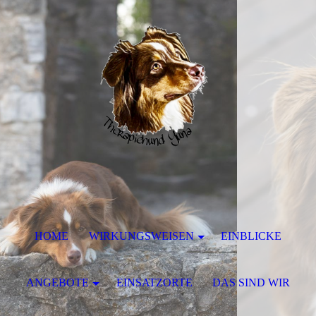
HOME
WIRKUNGSWEISEN
EINBLICKE
ANGEBOTE
EINSATZORTE
DAS SIND WIR