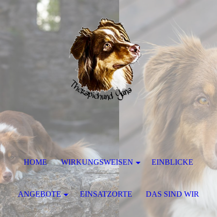
HOME
WIRKUNGSWEISEN
EINBLICKE
ANGEBOTE
EINSATZORTE
DAS SIND WIR