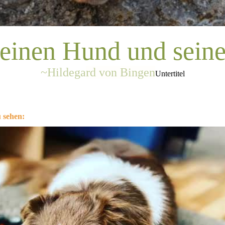
inen Hund und seine 
~Hildega
rd von Bingen
Untertitel
u sehen: