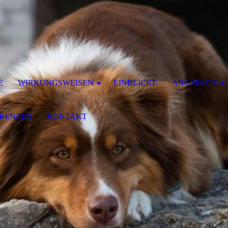
E
WIRKUNGSWEISEN
EINBLICKE
ANGEBOTE
ERENZEN
KONTAKT